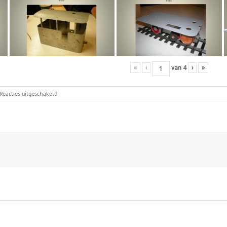
«
‹
van
4
›
»
voor
Reacties uitgeschakeld
Stukken
Op
Tafel
2011