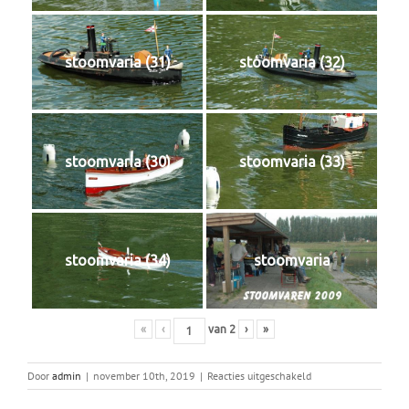
stoomvaria (31)
stoomvaria (32)
stoomvaria (30)
stoomvaria (33)
stoomvaria (34)
stoomvaria
«
‹
van
2
›
»
voor
Door
admin
|
november 10th, 2019
|
Reacties uitgeschakeld
Stoomvaren