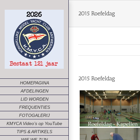
Ga
naar
2015 Roefeldag
inhoud
2015 Roefeldag
HOMEPAGINA
AFDELINGEN
LID WORDEN
FREQUENTIES
FOTOGALERIJ
KMYCA Video’s op YouTube
TIPS & ARTIKELS
WIE WE ZIJN