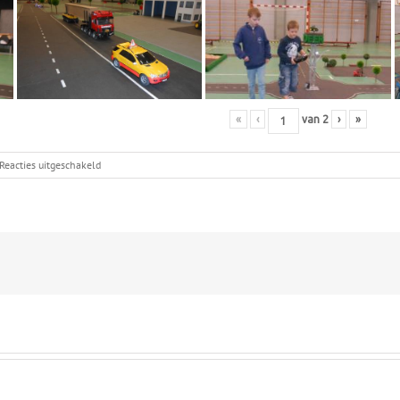
«
‹
van
2
›
»
voor
Reacties uitgeschakeld
2015
Roefeldag