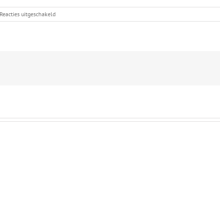
voor
Reacties uitgeschakeld
2011
Clubfeest