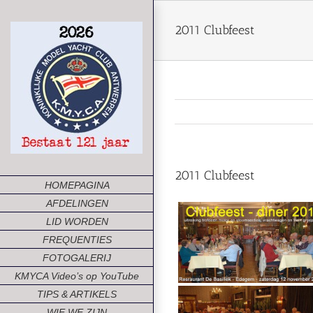
Ga
naar
2011 Clubfeest
inhoud
2011 Clubfeest
HOMEPAGINA
AFDELINGEN
LID WORDEN
FREQUENTIES
FOTOGALERIJ
KMYCA Video’s op YouTube
TIPS & ARTIKELS
WIE WE ZIJN